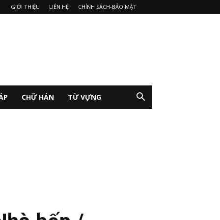
GIỚI THIỆU
LIÊN HỆ
CHÍNH SÁCH-BẢO MẬT
ÁP
CHỮ HÁN
TỪ VỰNG