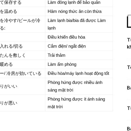
て保存する
Làm đông lạnh để bảo quản
を温める
Hâm nóng thức ăn còn thừa
を冷やす/ビールが冷
Làm lạnh bia/bia đã được Làm
る:
lạnh
Điều khiển điều hòa
T
入れる/切る
Cắm điện/ ngắt điện
k
たんを敷しく
Trải thảm
暖める
Làm ấm phòng
T
ー/ 冷房が効いている
Điều hòa/máy lạnh hoạt động tốt
Phòng hứng được nhiều ánh
りがいい
B
sáng mặt trời
Phòng hứng được ít ánh sáng
りが悪い
mặt trời
T
B