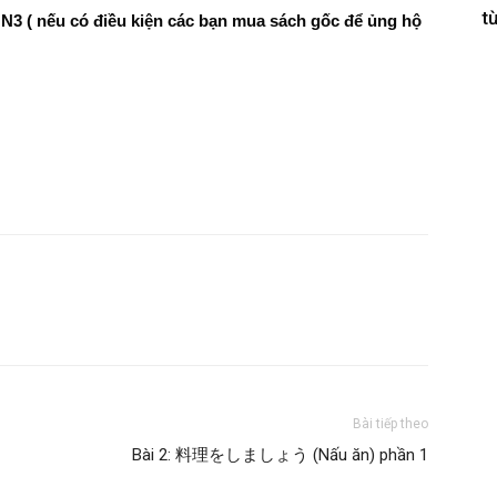
từ
( nếu có điều kiện các bạn mua sách gốc để ủng hộ
Bài tiếp theo
Bài 2: 料理をしましょう (Nấu ăn) phần 1