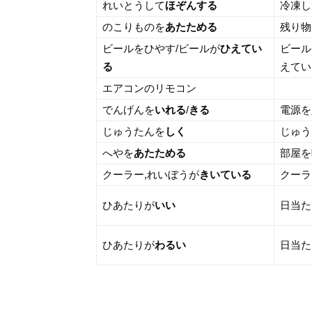
れいとうして
ほぞんする
冷凍し
のこりものを
あたためる
残り物
ビールをひやす/ビールが
ひえてい
ビール
る
えてい
エアコンのリモコン
でんげんを
いれる
/
きる
電源を
じゅうたんを
しく
じゅう
へやを
あたためる
部屋を
クーラー,れいぼうが
きいている
クーラ
ひあたりが
いい
日当た
ひあたりが
わるい
日当た