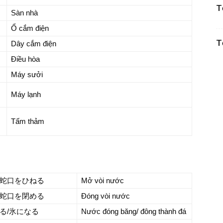
T
Sàn nhà
Ổ cắm điện
T
Dây cắm điện
Điều hòa
Máy sưởi
Máy lạnh
Tấm thảm
蛇口をひねる
Mở vòi nước
蛇口を閉める
Đóng vòi nước
る/氷になる
Nước đóng băng/ đông thành đá