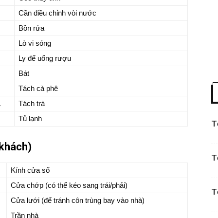
Cần điều chỉnh vòi nước
Bồn rửa
Lò vi sóng
Ly để uống rượu
Bát
Tách cà phê
ん
Tách trà
Tủ lạnh
T
hách)
T
Kính cửa sổ
Cửa chớp (có thể kéo sang trái/phải)
T
Cửa lưới (để tránh côn trùng bay vào nhà)
Trần nhà