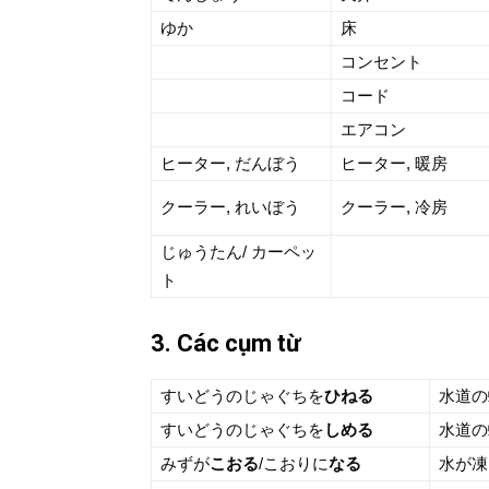
ゆか
床
コンセント
コード
エアコン
ヒーター, だんぼう
ヒーター, 暖房
クーラー, れいぼう
クーラー, 冷房
じゅうたん/ カーペッ
ト
3. Các cụm từ
すいどうのじゃぐちを
ひねる
水道の
すいどうのじゃぐちを
しめる
水道の
みずが
こおる
/こおりに
なる
水が凍