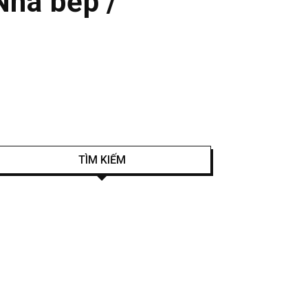
à bếp /
TÌM KIẾM