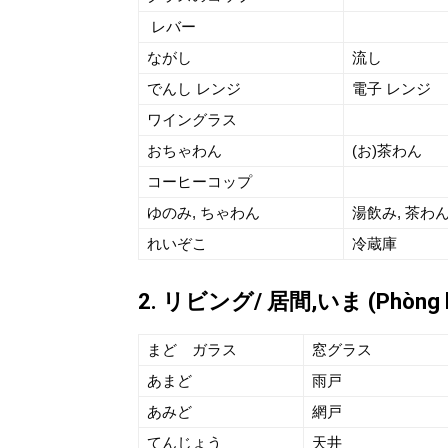
レバー
ながし
流し
でんし レンジ
電子 レンジ
ワイングラス
おちゃわん
(お)茶わん
コーヒーコップ
ゆのみ, ちゃわん
湯飲み, 茶わ
れいぞこ
冷蔵庫
2. リビング/ 居間,いま (Phòng k
まど ガラス
窓グラス
あまど
雨戸
あみど
網戸
てんじょう
天井