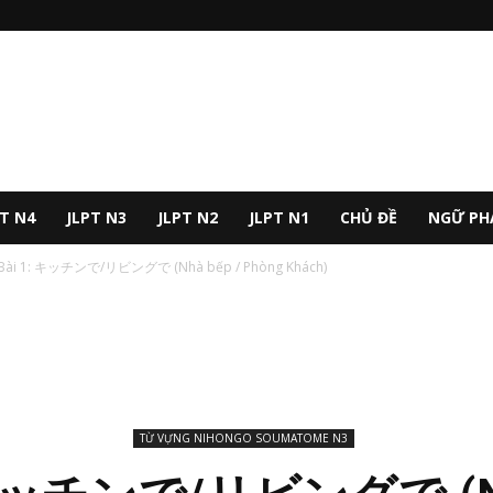
PT N4
JLPT N3
JLPT N2
JLPT N1
CHỦ ĐỀ
NGỮ PH
Bài 1: キッチンで/リビングで (Nhà bếp / Phòng Khách)
TỪ VỰNG NIHONGO SOUMATOME N3