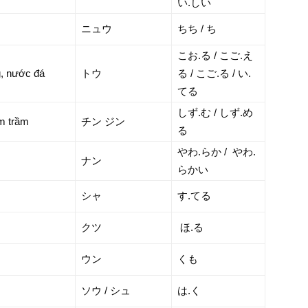
い.しい
ニュウ
ちち / ち
こお.る / こご.え
, nước đá
トウ
る / こご.る / い.
てる
しず.む / しず.め
m trầm
チン ジン
る
やわ.らか / やわ.
ナン
らかい
シャ
す.てる
クツ
ほ.る
ウン
くも
ソウ / シュ
は.く