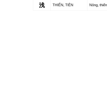
浅
THIỂN, TIÊN
Nông, thiể