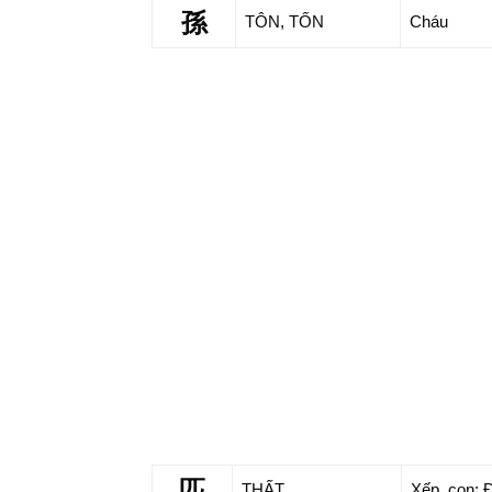
孫
TÔN, TỐN
Cháu
匹
THẤT
Xếp, con; Đ