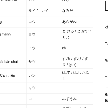
ルイ / レイ
なみだ
T
g
コウ
あらがね
k
と.ける / と.かす /
g mênh
ヨウ
と.く
T
g
トウ
ゆ
す.る / ず.り / ず
B
ái bàn chải
サツ
り / は.く
ほ.す / ほ.し / ぼ.
Can thiệp
カン
T
し
キツ
B
コ
みずうみ
từ