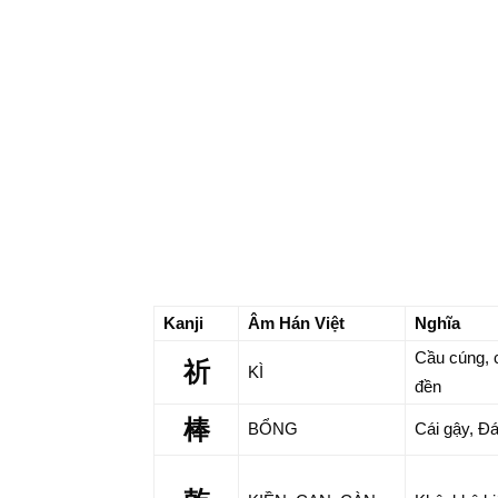
Kanji
Âm Hán Việt
Nghĩa
Cầu cúng, 
祈
KÌ
đền
棒
BỔNG
Cái gậy, Đ