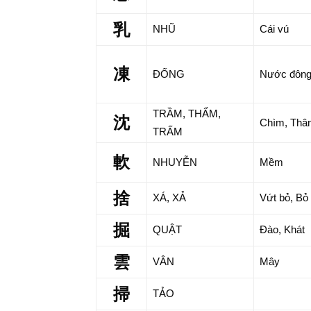
乳
NHŨ
Cái vú
凍
ĐỐNG
Nước đông
TRẦM, THẨM,
沈
Chìm, Thâ
TRẤM
軟
NHUYỄN
Mềm
捨
XÁ, XẢ
Vứt bỏ, Bỏ
掘
QUẬT
Đào, Khát
雲
VÂN
Mây
掃
TẢO