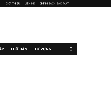
GIỚI THIỆU
LIÊN HỆ
CHÍNH SÁCH-BẢO MẬT
ÁP
CHỮ HÁN
TỪ VỰNG