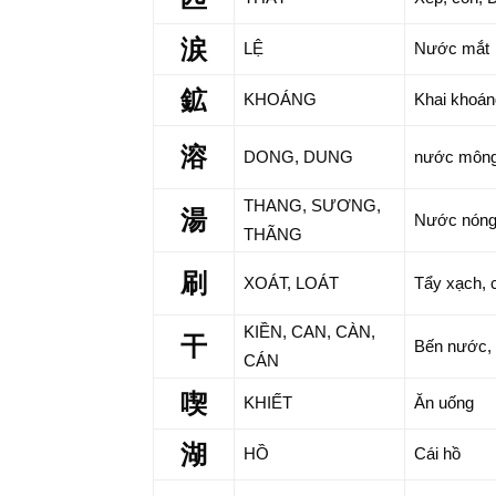
涙
LỆ
Nước mắt
鉱
KHOÁNG
Khai khoán
溶
DONG, DUNG
nước môn
THANG, SƯƠNG,
湯
Nước nón
THÃNG
刷
XOÁT, LOÁT
Tẩy xạch, c
KIỀN, CAN, CÀN,
干
Bến nước, 
CÁN
喫
KHIẾT
Ăn uống
湖
HỒ
Cái hồ