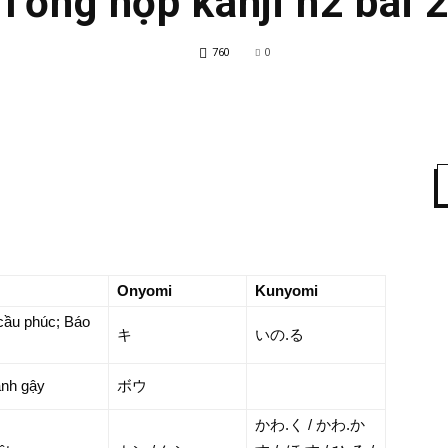
Tổng hợp kanji n2 bài 
760
0
Onyomi
Kunyomi
cầu phúc; Báo
キ
いの.る
ánh gậy
ボウ
かわ.く / かわ.か