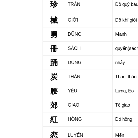
珍
TRÂN
Đồ quý bá
械
GIỚI
Đồ khí giới
勇
DŨNG
Mạnh
冊
SÁCH
quyển(sác
踊
DŨNG
nhảy
炭
THÁN
Than, thán 
腰
YÊU
Lưng, Eo
郊
GIAO
Tế giao
紅
HỒNG
Đỏ hồng
恋
LUYẾN
Mến