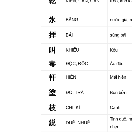
乾
KIỀN, CAN, CÀN
Khô, khô ki
氷
BĂNG
nước giá,tr
拝
BÁI
sùng bái
叫
KHIẾU
Kêu
毒
ĐỘC, ĐỐC
Ác độc
軒
HIÊN
Mái hiên
塗
ĐỒ, TRÀ
Bùn bửn
枝
CHI, KÌ
Cành
Tinh duệ, 
鋭
DUỆ, NHUỆ
nhẹn