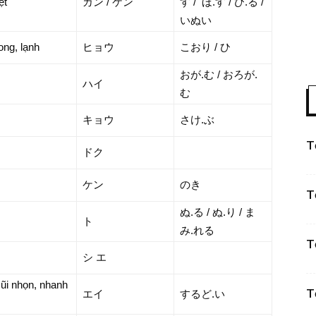
ệt
カン / ケン
す / ほ.す / ひ.る /
いぬい
ong, lạnh
ヒョウ
こおり / ひ
おが.む / おろが.
ハイ
む
キョウ
さけ.ぶ
T
ドク
ケン
のき
T
ぬ.る / ぬ.り / ま
ト
み.れる
T
シ エ
mũi nhọn, nhanh
T
エイ
するど.い