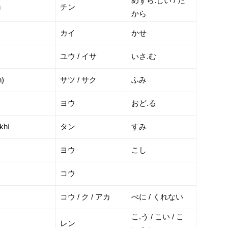
めずら.しい / た
u
チン
から
カイ
かせ
ユウ / イサ
いさ.む
h)
サツ / サク
ふみ
ヨウ
おど.る
khí
タン
すみ
ヨウ
こし
コウ
コウ / ク / アカ
べに / くれない
こ.う / こい / こ
レン