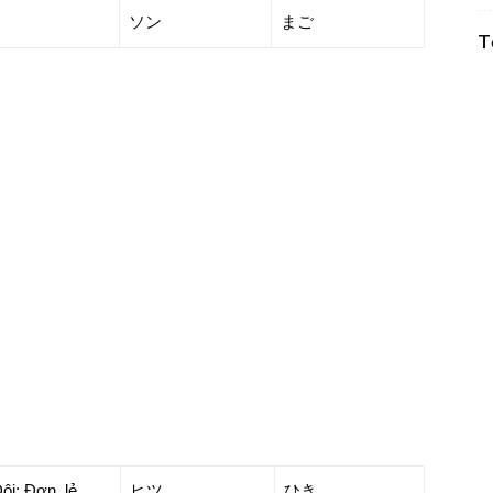
ソン
まご
T
ôi; Đơn, lẻ
ヒツ
ひき