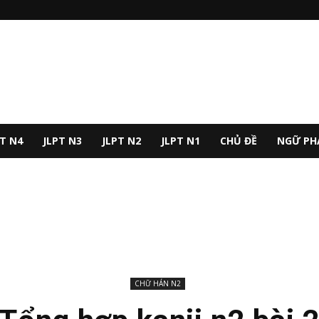
PT N4
JLPT N3
JLPT N2
JLPT N1
CHỦ ĐỀ
NGỮ PH
CHỮ HÁN N2