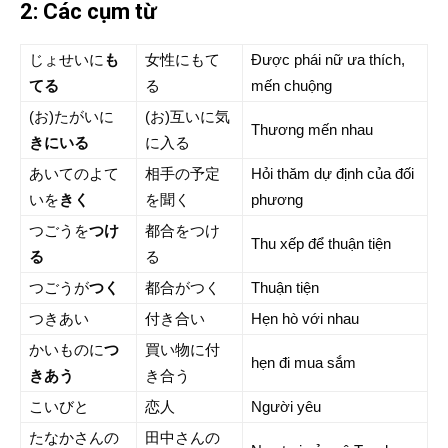
2: Các cụm từ
じょせいに
も
女性にもて
Được phái nữ ưa thích,
てる
る
mến chuộng
(お)たがいに
(お)互いに気
Thương mến nhau
きにいる
に入る
あいてのよて
相手の予定
Hỏi thăm dự định của đối
いを
きく
を聞く
phương
つごうを
つけ
都合をつけ
Thu xếp để thuận tiện
る
る
つごうが
つく
都合がつく
Thuận tiện
つきあい
付き合い
Hẹn hò với nhau
かいものに
つ
買い物に付
hẹn đi mua sắm
きあう
き合う
こいびと
恋人
Người yêu
たなかさんの
田中さんの