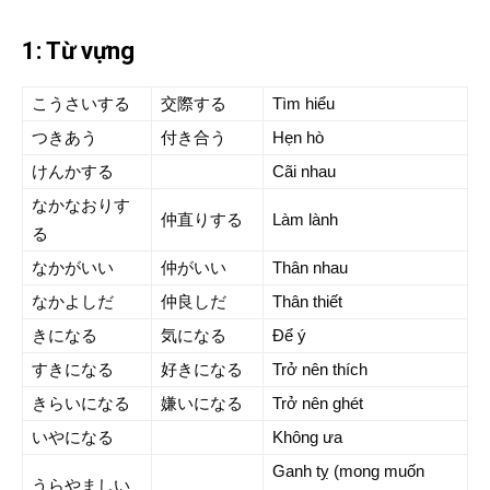
1: Từ vựng
こうさいする
交際する
Tìm hiểu
つきあう
付き合う
Hẹn hò
けんかする
Cãi nhau
なかなおりす
仲直りする
Làm lành
る
なかがいい
仲がいい
Thân nhau
なかよしだ
仲良しだ
Thân thiết
きになる
気になる
Để ý
すきになる
好きになる
Trở nên thích
きらいになる
嫌いになる
Trở nên ghét
いやになる
Không ưa
Ganh tỵ (mong muốn
うらやましい