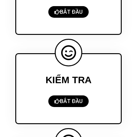
BẮT ĐẦU
KIỂM TRA
BẮT ĐẦU