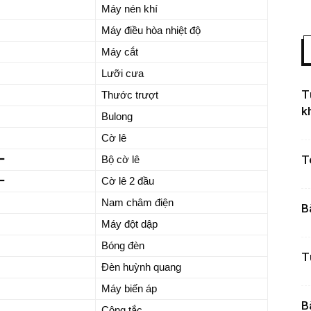
Máy nén khí
Máy điều hòa nhiệt độ
Máy cắt
Lưỡi cưa
T
Thước trượt
k
Bulong
Cờ lê
T
ー
Bộ cờ lê
ー
Cờ lê 2 đầu
Nam châm điện
B
Máy đột dập
Bóng đèn
T
Đèn huỳnh quang
Máy biến áp
B
Công tắc