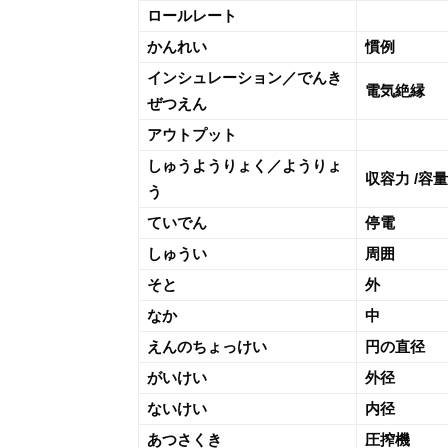
ロールレート
かんれい
慣例
インシュレーション／でんき
電気絶縁
ぜつえん
アウトプット
しゅうようりょく／ようりょ
収容力 /容量
う
ていでん
停電
しゅうい
周囲
そと
外
なか
中
えんのちょっけい
円の直径
がいけい
外径
ないけい
内径
あつさくき
圧搾機