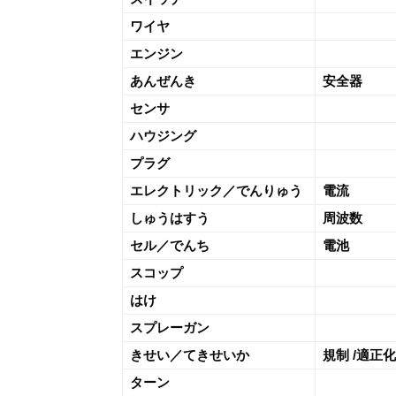
ワイヤ
エンジン
あんぜんき
安全器
センサ
ハウジング
プラグ
エレクトリック／でんりゅう
電流
しゅうはすう
周波数
セル／でんち
電池
スコップ
はけ
スプレーガン
きせい／てきせいか
規制 /適正化
ターン