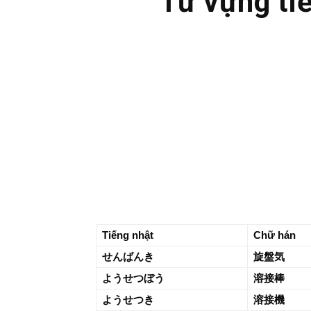
Từ vựng ti
Tiếng nhật
Chữ hán
せんばんき
旋盤気
ようせつぼう
溶接棒
ようせつき
溶接機