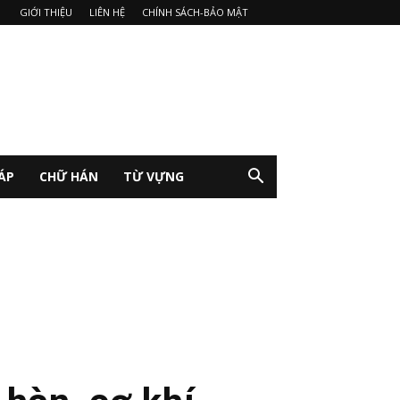
GIỚI THIỆU
LIÊN HỆ
CHÍNH SÁCH-BẢO MẬT
ÁP
CHỮ HÁN
TỪ VỰNG