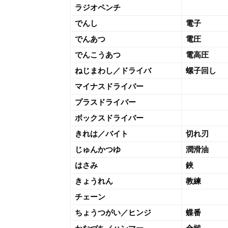
ラジオペンチ
でんし
電子
でんあつ
電圧
でんこうあつ
電高圧
ねじまわし／ドライバ
螺子回し
マイナスドライバー
プラスドライバー
ボックスドライバー
きれは／バイト
切れ刃
じゅんかつゆ
潤滑油
はさみ
鋏
きょうれん
教練
チェーン
ちょうつがい／ヒンジ
蝶番