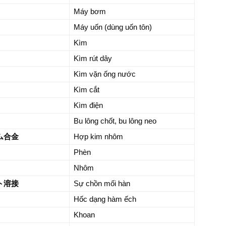
Máy bơm
Máy uốn (dùng uốn tôn)
Kìm
Kìm rút dây
Kìm vặn ống nước
Kìm cắt
Kìm điện
Bu lông chốt, bu lông neo
ム合金
Hợp kim nhôm
Phèn
Nhôm
ト溶接
Sự chồn mối hàn
Hốc dạng hàm ếch
Khoan