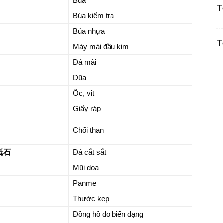
Búa
T
Búa kiểm tra
Búa nhựa
T
Máy mài đầu kim
Đá mài
Dũa
Ốc, vit
Giấy ráp
Chổi than
砥石
Đá cắt sắt
Mũi doa
Panme
Thước kẹp
Đồng hồ đo biến dạng