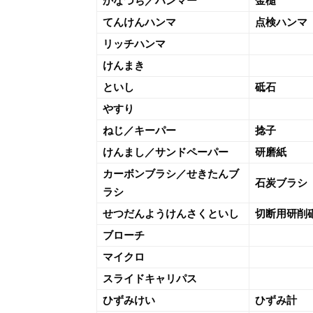
かなづち／ハンマー
金槌
てんけんハンマ
点検ハンマ
リッチハンマ
けんまき
といし
砥石
やすり
ねじ／キーパー
捻子
けんまし／サンドペーパー
研磨紙
カーボンブラシ／せきたんブ
石炭ブラシ
ラシ
せつだんようけんさくといし
切断用研削
ブローチ
マイクロ
スライドキャリパス
ひずみけい
ひずみ計