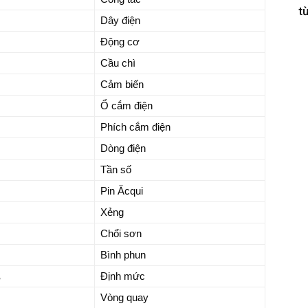
từ
Dây điện
Động cơ
Cầu chì
Cảm biến
Ổ cắm điện
Phích cắm điện
Dòng điện
Tần số
Pin Ăcqui
Xẻng
Chổi sơn
Bình phun
Định mức
Vòng quay