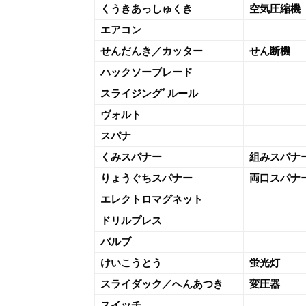
くうきあっしゅくき
空気圧縮機
エアコン
せんだんき／カッター
せん断機
ハックソーブレード
スライジングﾞルール
ヴォルト
スパナ
くみスパナー
組みスパナ
りょうぐちスパナー
両口スパナ
エレクトロマグネット
ドリルプレス
バルブ
けいこうとう
蛍光灯
スライダック／へんあつき
変圧器
スイッチ