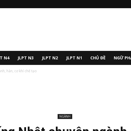
PT N4
JLPT N3
JLPT N2
JLPT N1
CHỦ ĐỀ
NGỮ PH
h, hàn, cơ khí chế tạo
NGÀNH