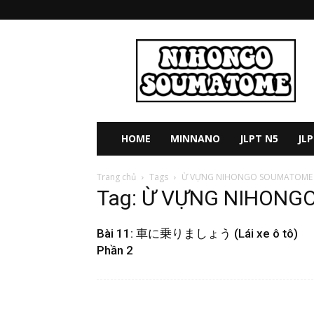
Học
tiếng
nhật
online
miễn
phí
N5-
HOME
MINNANO
JLPT N5
JL
N4-
N3-
Trang chủ
Tags
Ừ VỰNG NIHONGO SOUMATOME
N2-
Tag: Ừ VỰNG NIHONG
N1
Bài 11: 車に乗りましょう (Lái xe ô tô)
Phần 2