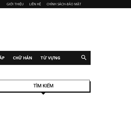
GIỚI THIỆU
LIÊN HỆ
CHÍNH SÁCH-BẢO MẬT
ÁP
CHỮ HÁN
TỪ VỰNG
TÌM KIẾM