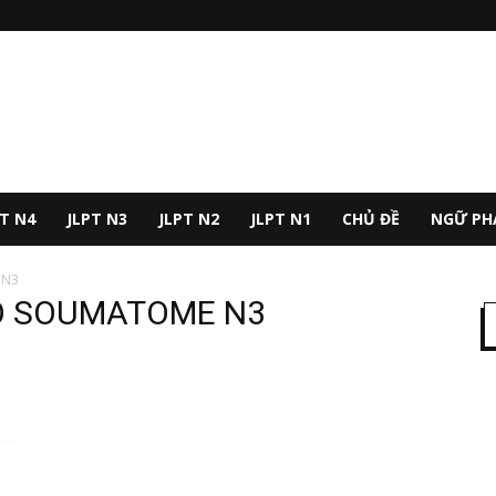
PT N4
JLPT N3
JLPT N2
JLPT N1
CHỦ ĐỀ
NGỮ PH
 N3
O SOUMATOME N3