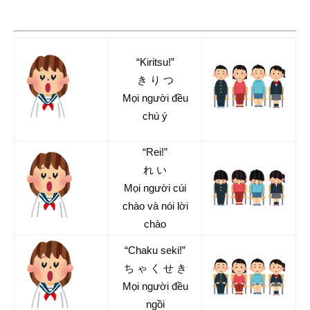
“Kiritsu!”
き り つ
Mọi người đều
chú ý
“Rei!”
れ い
Mọi người cúi
chào và nói lời
chào
“Chaku seki!”
ち ゃ く せ き
Mọi người đều
ngồi