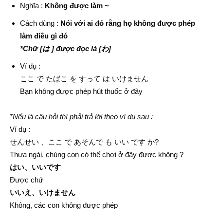
Nghĩa :
Không được làm ~
Cách dùng :
Nói với ai đó rằng họ không được phép
làm điều gì đó
*Chữ [は ] được đọc là [わ]
Ví dụ :
ここ で たばこ を すって は いけません
Bạn không được phép hút thuốc ở đây
*Nếu là câu hỏi thì phải trả lời theo ví dụ sau :
Ví dụ :
せんせい 、ここ で あそんで も いい です か?
Thưa ngài, chúng con có thể chơi ở đây được không ?
はい、いいです
Được chứ
いいえ、いけません
Không, các con không được phép