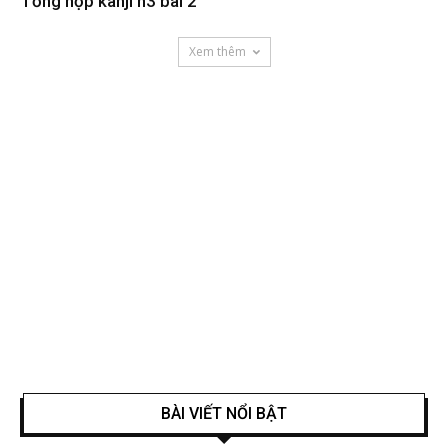
Tổng hợp kanji n3 bài 2
Xem thêm
BÀI VIẾT NỔI BẬT