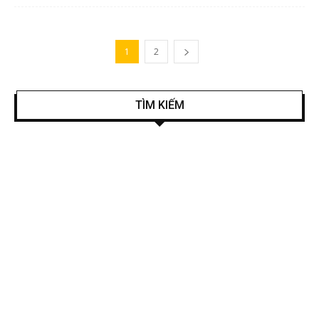
1
2
TÌM KIẾM