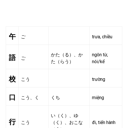
午
ご
trưa, chiều
かた（る）、か
ngôn từ,
語
ご
た（らう）
nói/kể
校
こう
trường
口
こう、く
くち
miệng
い（く）、ゆ
行
こう
（く）、おこな
đi, tiến hành