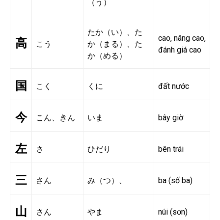
（う）
たか（い）、た
cao, nâng cao,
高
こう
か（まる）、た
đánh giá cao
か（める）
国
こく
くに
đất nước
今
こん、きん
いま
bây giờ
左
さ
ひだり
bên trái
三
さん
み（つ）、
ba (số ba)
山
さん
やま
núi (sơn)