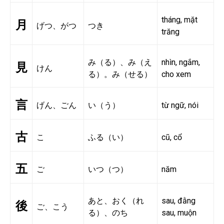
tháng, mặt
月
げつ、がつ
つき
trăng
み（る）、み（え
nhìn, ngắm,
見
けん
る）。み（せる）
cho xem
言
げん、ごん
い（う）
từ ngữ, nói
古
こ
ふる（い）
cũ, cổ
五
ご
いつ（つ）
năm
あと、おく（れ
sau, đằng
後
ご、こう
る）、のち
sau, muộn