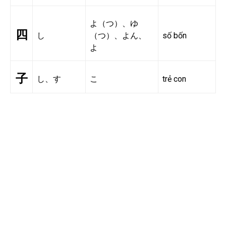
よ（つ）、ゆ
四
し
（つ）、よん、
số bốn
よ
子
し、す
こ
trẻ con