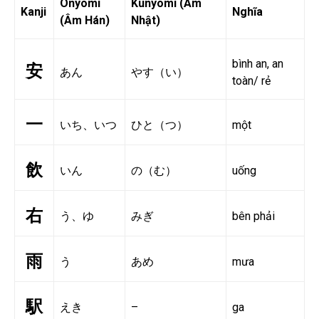
Onyomi
Kunyomi (Âm
Kanji
Nghĩa
(Âm Hán)
Nhật)
bình an, an
安
あん
やす（い）
toàn/ rẻ
一
いち、いつ
ひと（つ）
một
飲
いん
の（む）
uống
右
う、ゆ
みぎ
bên phải
雨
う
あめ
mưa
駅
えき
–
ga