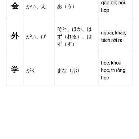
gặp gỡ, hội
会
かい、え
あ（う）
họp
そと、ほか、は
ngoài, khác,
外
がい、げ
ず（れる）、は
tách rời ra
ず（す）
học, khoa
学
がく
まな（ぶ）
học, trường
học