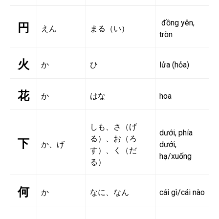
đồng yên,
円
えん
まる（い）
tròn
火
か
ひ
lửa (hỏa)
花
か
はな
hoa
しも、さ（げ
dưới, phía
る）、お（ろ
下
か、げ
dưới,
す）、く（だ
hạ/xuống
る）
何
か
なに、なん
cái gì/cái nào