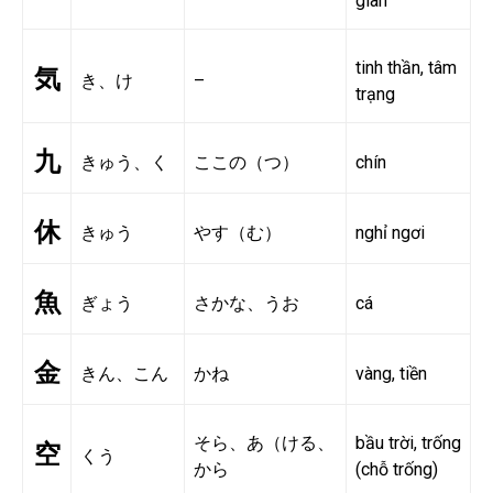
gian
tinh thần, tâm
気
き、け
–
trạng
九
きゅう、く
ここの（つ）
chín
休
きゅう
やす（む）
nghỉ ngơi
魚
ぎょう
さかな、うお
cá
金
きん、こん
かね
vàng, tiền
そら、あ（ける、
bầu trời, trống
空
くう
から
(chỗ trống)