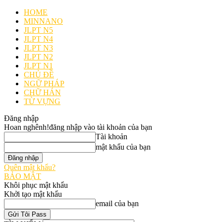
HOME
MINNANO
JLPT N5
JLPT N4
JLPT N3
JLPT N2
JLPT N1
CHỦ ĐỀ
NGỮ PHÁP
CHỮ HÁN
TỪ VỰNG
Đăng nhập
Hoan nghênh!
đăng nhập vào tài khoản của bạn
Tài khoản
mật khẩu của bạn
Quên mật khẩu?
BẢO MẬT
Khôi phục mật khẩu
Khởi tạo mật khẩu
email của bạn