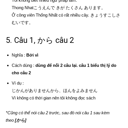
Tôi không biết nhiều ngữ pháp lắm.
Thong Nhatこうえんで きが たくさん あります。
Ở công viên Thống Nhất có rất nhiều cây. きょうすこしさ
むいです。
5. Câu 1, から câu 2
Nghĩa :
Bởi vì
Cách dùng :
dùng để nối 2 câu lại. câu 1 biểu thị lý do
cho câu 2
Ví dụ :
じかんがありませんから、ほんをよみません
Vì không có thời gian nên tôi không đọc sách
*Cũng có thể nói câu 2 trước, sau đó nói câu 1 sau kèm
theo
[から]