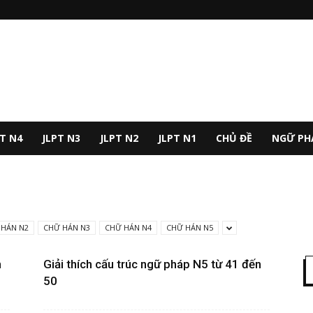
PT N4
JLPT N3
JLPT N2
JLPT N1
CHỦ ĐỀ
NGỮ PH
 HÁN N2
CHỮ HÁN N3
CHỮ HÁN N4
CHỮ HÁN N5
n
Giải thích cấu trúc ngữ pháp N5 từ 41 đến
50