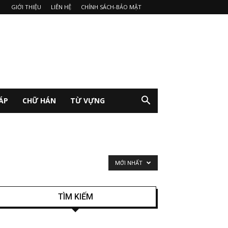
GIỚI THIỆU
LIÊN HỆ
CHÍNH SÁCH-BẢO MẬT
ÁP
CHỮ HÁN
TỪ VỰNG
MỚI NHẤT
TÌM KIẾM