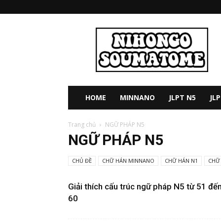
Học
tiếng
nhật
online
miễn
phí
N5-
HOME
MINNANO
JLPT N5
JL
N4-
N3-
Trang chủ
NGỮ PHÁP N5
N2-
NGỮ PHÁP N5
N1
CHỦ ĐỀ
CHỮ HÁN MINNANO
CHỮ HÁN N1
CHỮ
Giải thích cấu trúc ngữ pháp N5 từ 51 đế
60