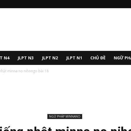
PT N4
JLPT N3
JLPT N2
JLPT N1
CHỦ ĐỀ
NGỮ PH
nhật minna no nihongo bài 18
NGỮ PHÁP MINNANO