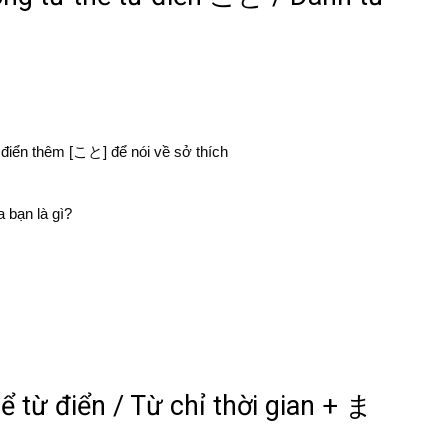
ừ điển thêm [こと] để nói về sở thích
n là gì?
ể từ điển / Từ chỉ thời gian + ま