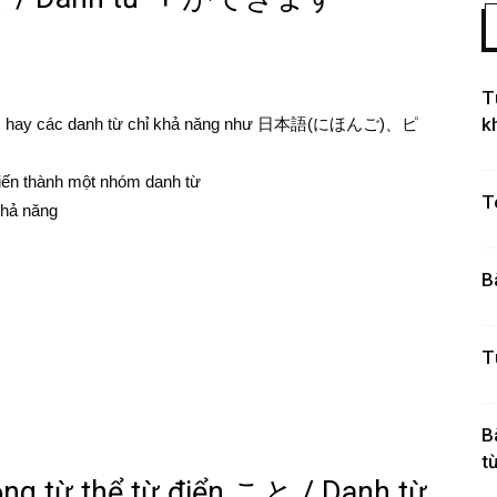
T
k
g tác hay các danh từ chỉ khả năng như 日本語(にほんご)、ピ
iến thành một nhóm danh từ
T
khả năng
B
T
B
từ
 thể từ điển こと / Danh từ