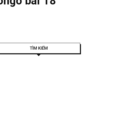
ongo bài 18
TÌM KIẾM