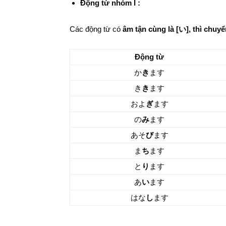
Động từ nhóm I :
Các động từ có
âm tận cùng là [い], thì chuy
Động từ
か
き
ます
き
き
ます
およ
ぎ
ます
の
み
ます
あそ
び
ます
ま
ち
ます
と
り
ます
あ
い
ます
はな
し
ます