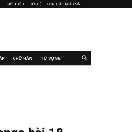
GIỚI THIỆU
LIÊN HỆ
CHÍNH SÁCH-BẢO MẬT
ÁP
CHỮ HÁN
TỪ VỰNG