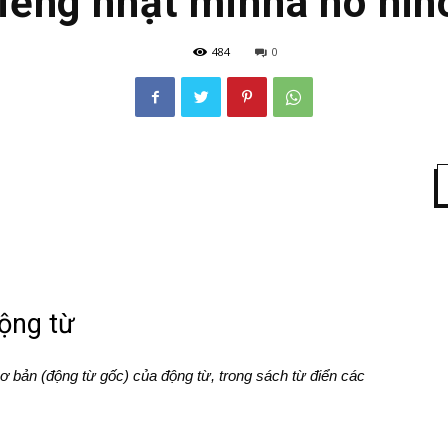
iếng nhật minna no nih
484
0
ộng từ
cơ bản (động từ gốc) của động từ, trong sách từ điển các