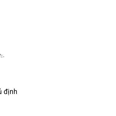
た。
 định