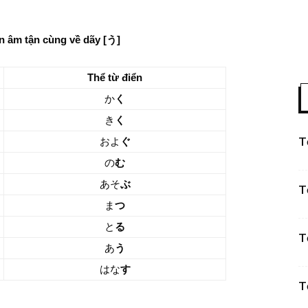
ển âm tận cùng về dãy [う]
Thể từ điển
か
く
き
く
T
およ
ぐ
の
む
あそ
ぶ
T
ま
つ
と
る
T
あ
う
はな
す
T