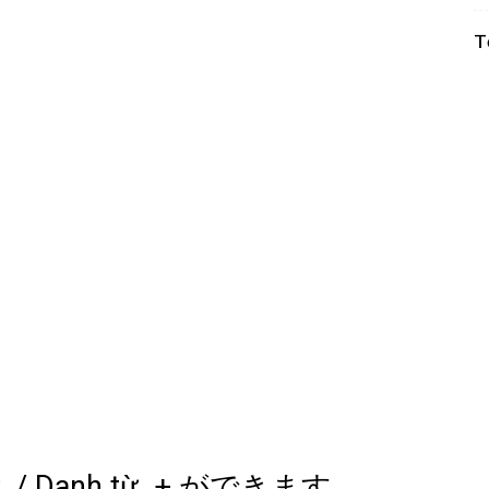
T
 こと / Danh từ + ができます