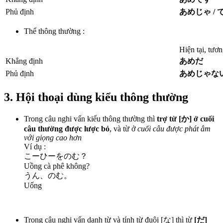
Phủ định
あめじゃ /
Thể thông thường :
Hiện tại, tươn
Khẳng định
あめだ
Phủ định
あめじゃな
3. Hội thoại dùng kiểu thông thường
Trong câu nghi vấn kiểu thông thường thì
trợ từ [か] ở cuối
câu thường được lược bỏ
, và từ ở
cuối câu được phát âm
với giọng cao hơn
Ví dụ :
こーひーをのむ？
Uồng cà phê không?
うん、のむ。
Uống
Trong câu nghi vấn danh từ và tính từ đuôi [な] thì từ
[だ]