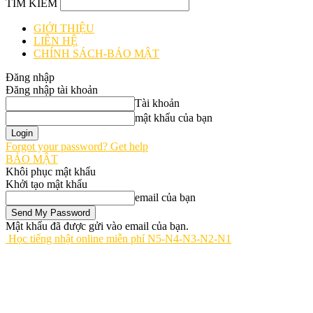
TÌM KIẾM
GIỚI THIỆU
LIÊN HỆ
CHÍNH SÁCH-BẢO MẬT
Đăng nhập
Đăng nhập tài khoản
Tài khoản
mật khẩu của bạn
Forgot your password? Get help
BẢO MẬT
Khôi phục mật khẩu
Khởi tạo mật khẩu
email của bạn
Mật khẩu đã được gửi vào email của bạn.
Học tiếng nhật online miễn phí N5-N4-N3-N2-N1