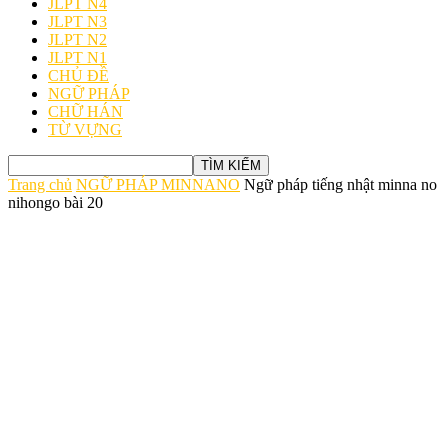
JLPT N4
JLPT N3
JLPT N2
JLPT N1
CHỦ ĐỀ
NGỮ PHÁP
CHỮ HÁN
TỪ VỰNG
Trang chủ
NGỮ PHÁP MINNANO
Ngữ pháp tiếng nhật minna no
nihongo bài 20