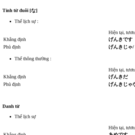
Tính từ đuôi [な]
Thể lịch sự :
Hiện tại, tươn
Khẳng định
げんきです
Phủ định
げんきじゃ/
Thể thông thường :
Hiện tại, tươn
Khẳng định
げんきだ
Phủ định
げんきじゃ
Danh từ
Thể lịch sự
Hiện tại, tươn
Khẳng định
あめです