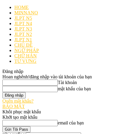
HOME
MINNANO
JLPT N5
JLPT N4
JLPT N3
JLPT N2
JLPT N1
CHỦ ĐỀ
NGỮ PHÁP
CHỮ HÁN
TỪ VỰNG
Đăng nhập
Hoan nghênh!
đăng nhập vào tài khoản của bạn
Tài khoản
mật khẩu của bạn
Quên mật khẩu?
BẢO MẬT
Khôi phục mật khẩu
Khởi tạo mật khẩu
email của bạn