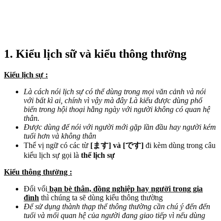
1. Kiểu lịch sữ và kiểu thông thường
Kiểu lịch sự :
Là cách nói lịch sự có thể dùng trong mọi văn cảnh và nói
với bất kì ai, chính vì vậy mà đây Là kiểu được dùng phổ
biến trong hội thoại hằng ngày với người không có quan hệ
thân.
Được dùng để nói với người mới gặp lần đầu hay người kém
tuổi hơn và không thân
Thể vị ngữ có các từ
[ます] và [です]
đi kèm dùng trong câu
kiểu lịch sự gọi là
thể lịch sự
Kiểu thông thường :
Đối vối
bạn bè thân, đồng nghiệp hay người trong gia
đình
thì chúng ta sẽ dùng kiểu thông thường
Để sử dụng thành thạp thể thông thường cần chú ý đến đến
tuổi và mối quan hệ của người đang giao tiếp vì nếu dùng