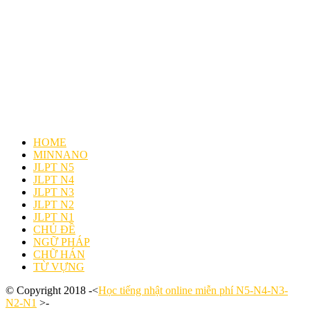
HOME
MINNANO
JLPT N5
JLPT N4
JLPT N3
JLPT N2
JLPT N1
CHỦ ĐỀ
NGỮ PHÁP
CHỮ HÁN
TỪ VỰNG
© Copyright 2018 -<
Học tiếng nhật online miễn phí N5-N4-N3-
N2-N1
>-