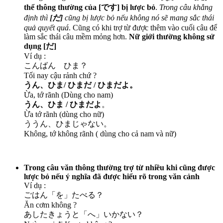
thể thông thường của [です] bị lược bỏ
.
Trong câu khẳng
định thì
[だ]
cũng bị lược bỏ nếu không nó sẽ mang sắc thái
quả quyết quá
. Cũng có khi trợ từ được thêm vào cuối câu để
làm sắc thái câu mềm mỏng hơn.
Nữ giới thường không sử
dụng [だ]
Ví dụ :
こんばん ひま？
Tối nay cậu rảnh chứ ?
うん、ひま/ ひまだ / ひまだよ。
Ừa, tớ rãnh (Dùng cho nam)
うん、ひま / ひまだよ
。
Ừa tớ rãnh (dùng cho nữ)
ううん、ひまじゃない。
Không, tớ không rãnh ( dùng cho cả nam và nữ)
Trong câu văn thông thường trợ từ nhiều khi cũng được
lược bỏ nếu ý nghĩa đã được hiểu rõ trong văn cảnh
Ví dụ :
ごはん「を」たべる？
Ăn cơm không ?
あしたきょうと「へ」いかない？