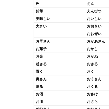
円
えん
鉛筆
えんぴつ
美味しい
おいしい
大きい
おおきい
おおぜい
お母さん
おかあさん
お菓子
おかし
お金
おかね
起きる
おきる
置く
おく
奥さん
おくさん
送る
おくる
お酒
おさけ
お皿
おさら