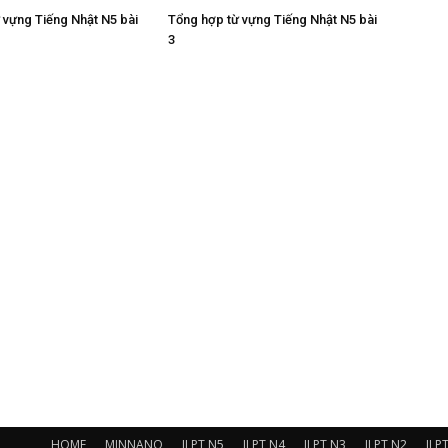
 vựng Tiếng Nhật N5 bài
Tổng hợp từ vựng Tiếng Nhật N5 bài
3
HOME
MINNANO
JLPT N5
JLPT N4
JLPT N3
JLPT N2
JLP