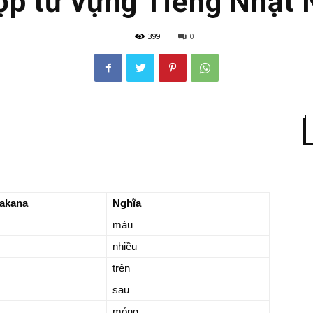
p từ vựng Tiếng Nhật 
399
0
takana
Nghĩa
màu
nhiều
trên
sau
mỏng