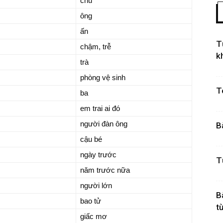
chú
ông
ấn
T
chậm, trễ
k
trà
phòng vệ sinh
T
ba
em trai ai đó
người đàn ông
B
cậu bé
ngày trước
T
năm trước nữa
người lớn
B
bao tử
từ
giấc mơ