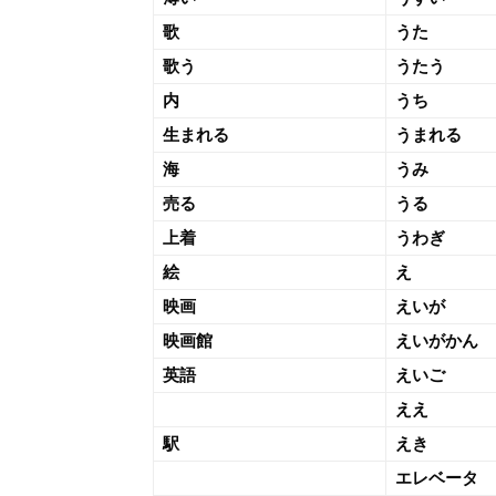
歌
うた
歌う
うたう
内
うち
生まれる
うまれる
海
うみ
売る
うる
上着
うわぎ
絵
え
映画
えいが
映画館
えいがかん
英語
えいご
ええ
駅
えき
エレベータ