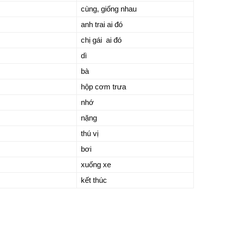
cùng, giống nhau
anh trai ai đó
chị gái ai đó
dì
bà
hộp cơm trưa
nhớ
nặng
thú vị
bơi
xuống xe
kết thúc