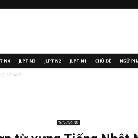
PT N4
JLPT N3
JLPT N2
JLPT N1
CHỦ ĐỀ
NGỮ PH
hật N5 bài 2
TỪ VỰNG N5