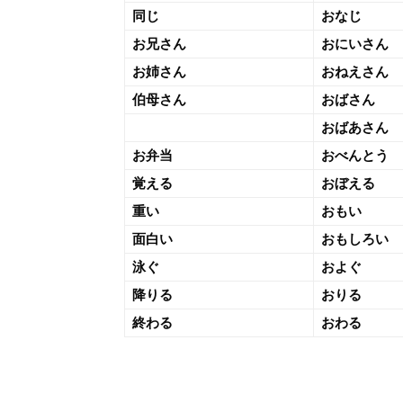
同じ
おなじ
お兄さん
おにいさん
お姉さん
おねえさん
伯母さん
おばさん
おばあさん
お弁当
おべんとう
覚える
おぼえる
重い
おもい
面白い
おもしろい
泳ぐ
およぐ
降りる
おりる
終わる
おわる