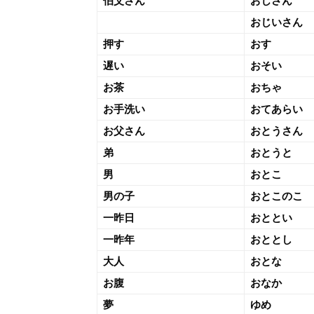
伯父さん
おじさん
おじいさん
押す
おす
遅い
おそい
お茶
おちゃ
お手洗い
おてあらい
お父さん
おとうさん
弟
おとうと
男
おとこ
男の子
おとこのこ
一昨日
おととい
一昨年
おととし
大人
おとな
お腹
おなか
夢
ゆめ