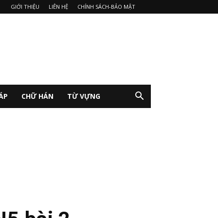
GIỚI THIỆU
LIÊN HỆ
CHÍNH SÁCH-BẢO MẬT
ÁP
CHỮ HÁN
TỪ VỰNG