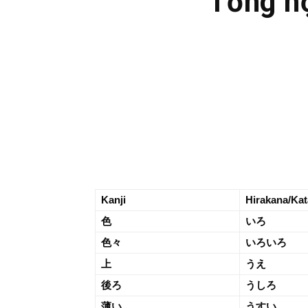
Tổng hợ
Kanji
Hirakana/Ka
色
いろ
色々
いろいろ
上
うえ
後ろ
うしろ
薄い
うすい