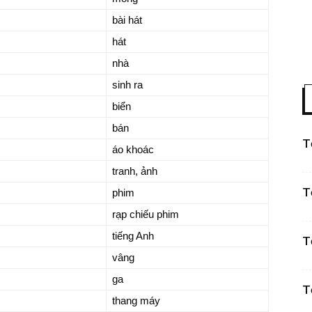
bài hát
hát
nhà
sinh ra
biển
bán
T
áo khoác
tranh, ảnh
T
phim
rạp chiếu phim
tiếng Anh
T
vâng
ga
T
thang máy