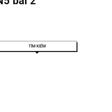
N5 bài 2
TÌM KIẾM