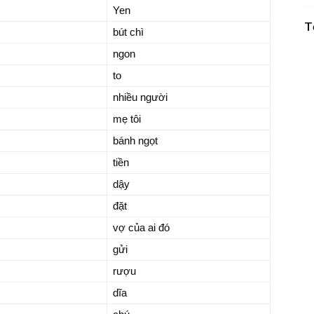
Yen
T
bút chì
ngon
to
nhiều người
mẹ tôi
bánh ngọt
tiền
dậy
đặt
vợ của ai đó
gửi
rượu
dĩa